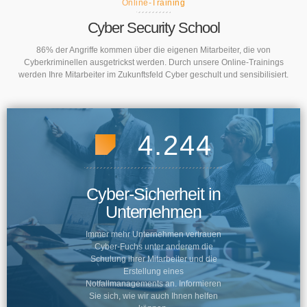
Online-Training
Cyber Security School
86% der Angriffe kommen über die eigenen Mitarbeiter, die von
Cyberkriminellen ausgetrickst werden. Durch unsere Online-Trainings
werden Ihre Mitarbeiter im Zukunftsfeld Cyber geschult und sensibilisiert.
4.244
Cyber-Sicherheit in
Unternehmen
Immer mehr Unternehmen vertrauen
Cyber-Fuchs unter anderem die
Schulung ihrer Mitarbeiter und die
Erstellung eines
Notfallmanagements an. Informieren
Sie sich, wie wir auch Ihnen helfen